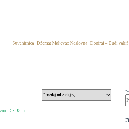
Suvenirnica
Džemat Maljevac Naslovna
Doniraj – Budi vakif
Pr
Fi