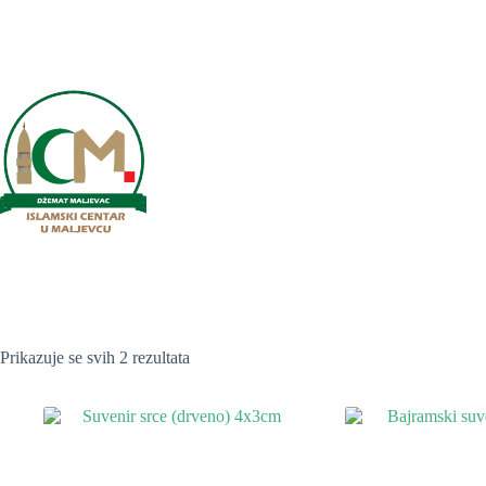
Preskoči
na
sadržaj
Poredano
Prikazuje se svih 2 rezultata
po
najnovijem