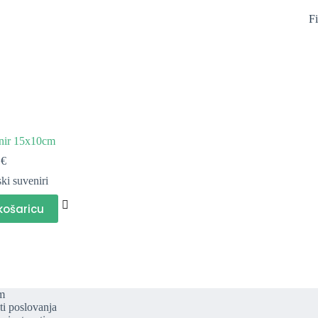
Fi
nir 15x10cm
0
€
ki suveniri
košaricu
m
ti poslovanja