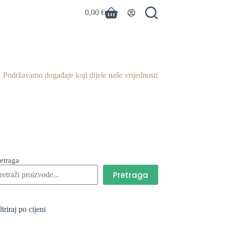
0,00
€
Košarica
Podržavamo događaje koji dijele naše vrijednosti
etraga
Pretraga
ltriraj po cijeni