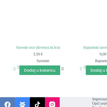
Suvenir srce (drveno) 4x3cm
Bajramski suve
3,50
€
9,0
Suveniri
Bajrams
Dodaj u košaricu
Dodaj u 
Impressu
Opći uvje