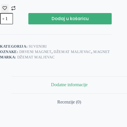
Drveni
Dodaj u košaricu
magnet
plavi
količina
KATEGORIJA:
SUVENIRI
OZNAKE:
DRVENI MAGNET
,
DŽEMAT MALJEVAC
,
MAGNET
MARKA:
DŽEMAT MALJEVAC
Dodatne informacije
Recenzije (0)