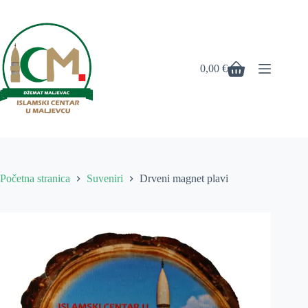
Preskoči
na
sadržaj
0,00
€
Košarica
Početna stranica
Suveniri
Drveni magnet plavi