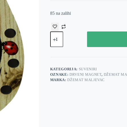
85 na zalihi
Drveni-
zeleni
magnet
potkovica
količina
KATEGORIJA:
SUVENIRI
OZNAKE:
DRVENI MAGNET
,
DŽEMAT MA
MARKA:
DŽEMAT MALJEVAC