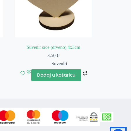
Suvenir srce (drveno) 4x3cm
3,50
€
Suveniri
Dodaj u košaricu