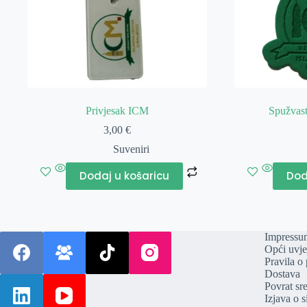
Privjesak ICM
Spužvast
3,00
€
Suveniri
Dodaj u košaricu
Dod
Impressu
Opći uvje
Pravila o 
Dostava
Povrat sr
Izjava o s