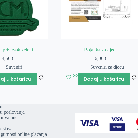
i privjesak zeleni
Bojanka za djecu
3,50
€
6,00
€
Suveniri
Suveniri za djecu
aj u košaricu
Dodaj u košaricu
m
ti poslovanja
privatnosti
edstava
igurnosti online plaćanja