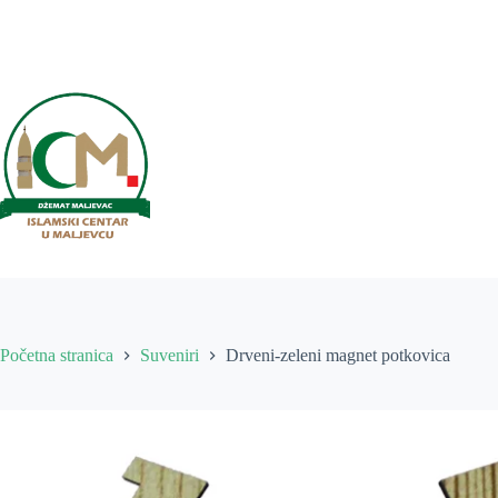
Preskoči
na
sadržaj
Početna stranica
Suveniri
Drveni-zeleni magnet potkovica