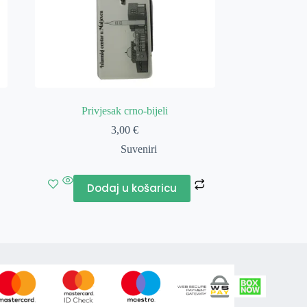
Privjesak crno-bijeli
3,00
€
Suveniri
Dodaj u košaricu