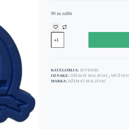
90 na zalihi
Spužvasti
privjesak
plavi
količina
KATEGORIJA:
SUVENIRI
OZNAKE:
DŽEMAT MALJEVAC
,
SPUŽVAST
MARKA:
DŽEMAT MALJEVAC