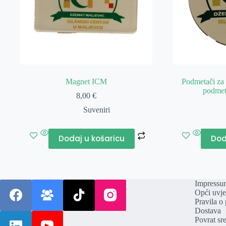
Magnet ICM
Podmetači za š
podmet
8,00
€
Suveniri
Dodaj u košaricu
Dod
Impressu
Opći uvje
Pravila o 
Dostava
Povrat sr