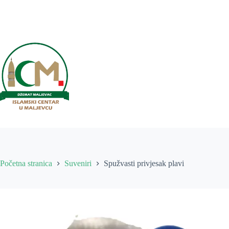
Preskoči
na
sadržaj
Početna stranica
Suveniri
Spužvasti privjesak plavi