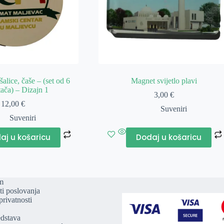
alice, čaše – (set od 6
Magnet svijetlo plavi
ača) – Dizajn 1
3,00
€
12,00
€
Suveniri
Suveniri
aj u košaricu
Dodaj u košaricu
m
ti poslovanja
privatnosti
edstava