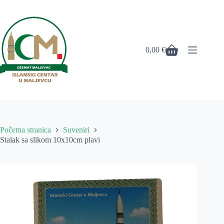
Preskoči
na
sadržaj
0,00
€
Košarica
Početna stranica
Suveniri
Stalak sa slikom 10x10cm plavi