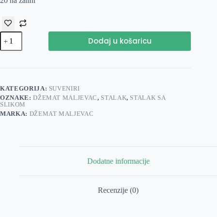
20 na zalihi
Stalak
Dodaj u košaricu
sa
slikom
10x10cm
plavi
količina
KATEGORIJA:
SUVENIRI
OZNAKE:
DŽEMAT MALJEVAC
,
STALAK
,
STALAK SA
SLIKOM
MARKA:
DŽEMAT MALJEVAC
Dodatne informacije
Recenzije (0)